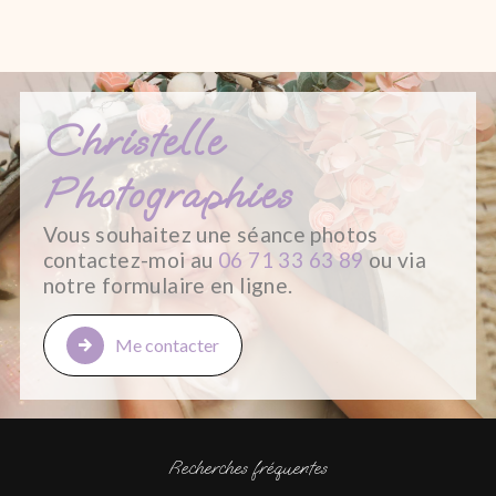
Christelle
Photographies
Vous souhaitez une séance photos
contactez-moi au
06 71 33 63 89
ou via
notre formulaire en ligne.
Me contacter
Recherches fréquentes