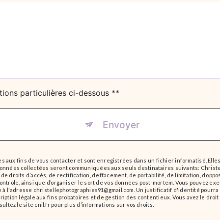
tions particulières ci-dessous **
Envoyer
ux fins de vous contacter et sont enregistrées dans un fichier informatisé. Elles
 données collectées seront communiquées aux seuls destinataires suivants: Christ
e droits d’accès, de rectification, d’effacement, de portabilité, de limitation, d’op
ontrôle, ainsi que d’organiser le sort de vos données post-mortem. Vous pouvez exe
que à l'adresse christellephotographies91@gmail.com. Un justificatif d'identité po
iption légale aux fins probatoires et de gestion des contentieux. Vous avez le droit
sultez le site cnil.fr pour plus d’informations sur vos droits.