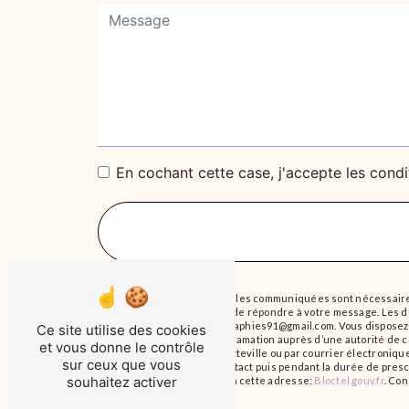
En cochant cette case, j'accepte les condi
** Les données personnelles communiquées sont nécessaires a
traitants dans le seul but de répondre à votre message. Les
Itteville christellephotographies91@gmail.com. Vous disposez d
Ce site utilise des cookies
droit d’introduire une réclamation auprès d’une autorité de c
et vous donne le contrôle
des Murs À Aubin, 91760 Itteville ou par courrier électroni
sur ceux que vous
la période de prise de contact puis pendant la durée de prescr
souhaitez activer
téléphonique, disponible à cette adresse:
Bloctel.gouv.fr
. Con