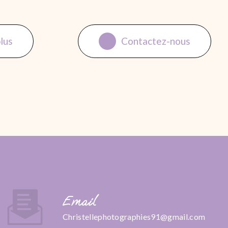
plus
Contactez-nous
Email
christellephotographies91@gmail.com