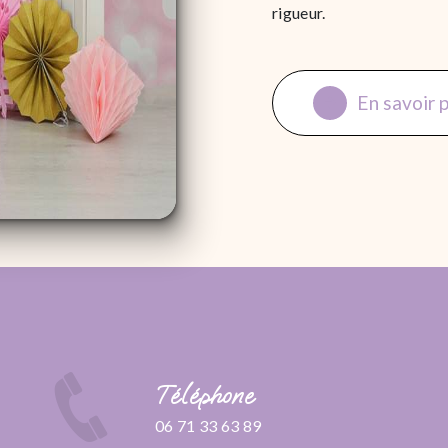
rigueur.
En savoir 
Téléphone
06 71 33 63 89