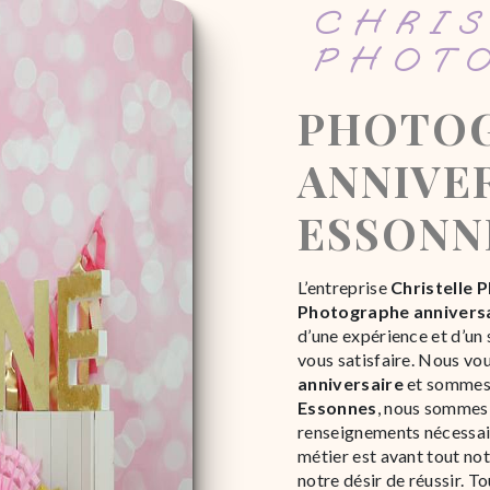
CHRISTELLE
PHOT
PHOTOGRAPHE
ANNIVER
ESSONN
L’entreprise
Christelle 
Photographe annivers
d’une expérience et d’un 
vous satisfaire. Nous vo
anniversaire
et sommes à
Essonnes
, nous sommes 
renseignements nécessai
métier est avant tout no
notre désir de réussir. T