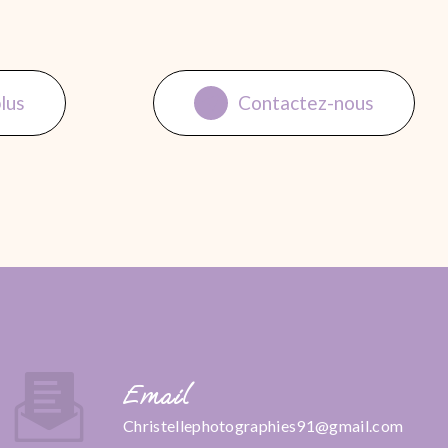
plus
Contactez-nous
Email
christellephotographies91@gmail.com