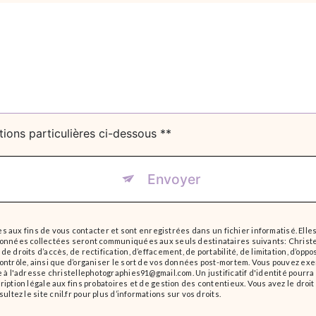
tions particulières ci-dessous **
Envoyer
ux fins de vous contacter et sont enregistrées dans un fichier informatisé. Elles
 données collectées seront communiquées aux seuls destinataires suivants: Christ
e droits d’accès, de rectification, d’effacement, de portabilité, de limitation, d’op
ontrôle, ainsi que d’organiser le sort de vos données post-mortem. Vous pouvez exe
que à l'adresse christellephotographies91@gmail.com. Un justificatif d'identité po
iption légale aux fins probatoires et de gestion des contentieux. Vous avez le droit
sultez le site cnil.fr pour plus d’informations sur vos droits.