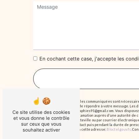
En cochant cette case, j'accepte les condi
** Les données personnelles communiquées sont nécessaires a
traitants dans le seul but de répondre à votre message. Les
Itteville christellephotographies91@gmail.com. Vous disposez d
Ce site utilise des cookies
droit d’introduire une réclamation auprès d’une autorité de c
et vous donne le contrôle
des Murs À Aubin, 91760 Itteville ou par courrier électroni
sur ceux que vous
la période de prise de contact puis pendant la durée de prescr
souhaitez activer
téléphonique, disponible à cette adresse:
Bloctel.gouv.fr
. Con